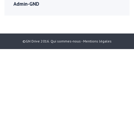
Admin-GND
©GN Drive 2016.
Qui sommes-nous
-
Mentions légales